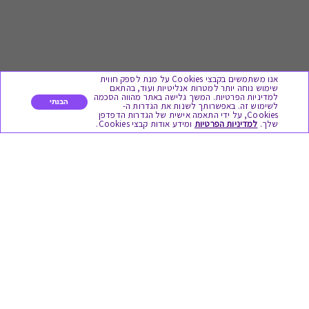
אנו משתמשים בקבצי Cookies על מנת לספק חווית
שימוש נוחה יותר למטרות אנליטיות ועוד, בהתאם
למדיניות הפרטיות. המשך גלישה באתר מהווה הסכמה
הבנתי
לשימוש זה. באפשרותך לשנות את הגדרות ה-
Cookies, על ידי התאמה אישית של הגדרות הדפדפן
לתת מתנה
שלך.
למדיניות הפרטיות
ומידע אודות קבצי Cookies.
כל המתנות
מתנות ללידה
מתנה למורה ולגננת לסוף שנה
מסעדות ובתי קפה
ארוחות בוקר
יקבים ומבשלות
צימרים ובתי מלון