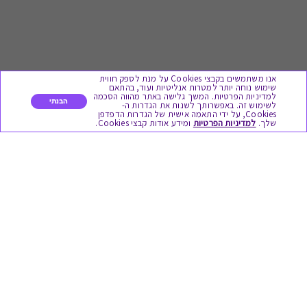
אנו משתמשים בקבצי Cookies על מנת לספק חווית
שימוש נוחה יותר למטרות אנליטיות ועוד, בהתאם
למדיניות הפרטיות. המשך גלישה באתר מהווה הסכמה
הבנתי
לשימוש זה. באפשרותך לשנות את הגדרות ה-
Cookies, על ידי התאמה אישית של הגדרות הדפדפן
לתת מתנה
שלך.
למדיניות הפרטיות
ומידע אודות קבצי Cookies.
כל המתנות
מתנות ללידה
מתנה למורה ולגננת לסוף שנה
מסעדות ובתי קפה
ארוחות בוקר
יקבים ומבשלות
צימרים ובתי מלון