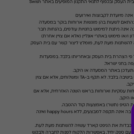
בכפוף לתנאים והגבלות באתר בית העסק ובכפוף לתנאי התקנון המופיעים באתר Swish
ינה מיועדת לקבוצות ואירועים
התאם לשעות בהן מוגשות ארוחות בוקר במסעדה
 אינה ניתנת למימוש בחנויות עודפים, בהנחות חבר
ן ו/או מימוש באתרי אונליין (אלא אם צויין אחרת)
 להשתנות מעת לעת, מומלץ ליצור קשר עם בית העסק
פי הצהרת בית העסק ובאחריותו בלבד. במסעדות
ה בחגי ישראל.
תעדכן באתר המסעדה או היקב.
תקף בישיבה בלבד. לא תקף ב-TA ומשלוחים, אלא אם צוין
קב.
חות עסקיות וארוחות בראש השנה האזרחית, אלא אם
ו היקב.
את הטיפ (תשר) באמצעות קוד ההטבה.
ההטבה אינה תקפה למבצעים, ללא happy hours ואינה
מכבדות את הגיפט קארד עשויה להשתנות מעת לעת.
 עם ספק יחיד, באפשרות הלקוח לפנות לחברה ולבקש