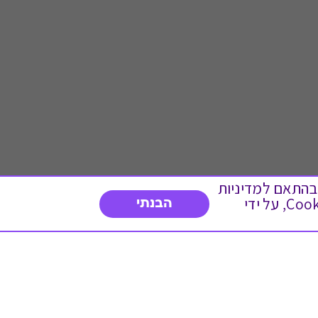
 ועוד, בהתאם למדיניות
הפרטיות. המשך גלישה באתר מהווה הסכמה לשימוש זה. באפשרותך לשנות את הגדרות ה- Cookies, על ידי
הבנתי
דברו איתנו
03-3737392
א'-ה' 9:00-17:00
פנייה לשירות לקוחות