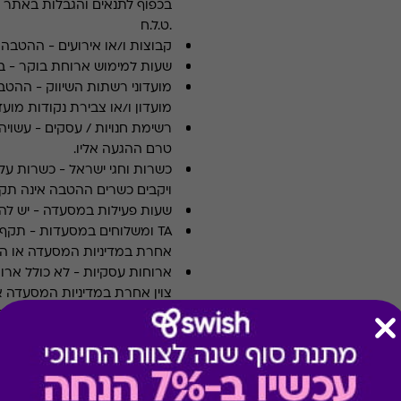
.ט.ל.ח
קבוצות ו/או אירועים
-
ההטבה א
שעות למימוש ארוחת בוקר
-
ב
מועדוני רשתות השיווק
-
ההטבה
מועדון ו/או צבירת נקודות מועדו
רשימת חנויות / עסקים
-
עשויה
טרם ההגעה אליו.
כשרות וחגי ישראל
-
כשרות על 
ויקבים כשרים ההטבה אינה תקפ
שעות פעילות במסעדה
-
יש לה
TA ומשלוחים במסעדות
-
אחרת במדיניות המסעדה או הי
ארוחות עסקיות
-
לא כולל ארו
צוין אחרת במדיניות המסעדה א
תשלום תשר
-
לא ניתן לשלם 
מבצעים במסעדות/יקבים
-
כוללת 10% הנחה לתושבי אילת
* מבוהר כי רשימת הספקים ה
* במקרה של ירידת ספק מגיפט