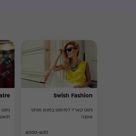
atre
Swish Fashion
גיפט קארד למימוש במגוון מותגי
אופנה
תיאט
₪20-₪500