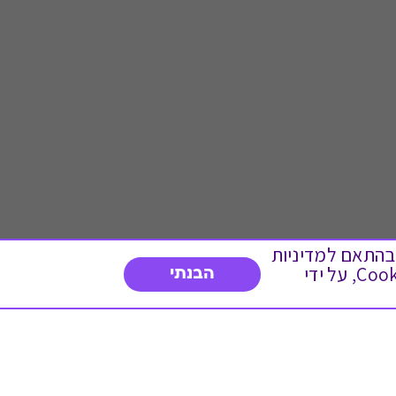
 ועוד, בהתאם למדיניות
הפרטיות. המשך גלישה באתר מהווה הסכמה לשימוש זה. באפשרותך לשנות את הגדרות ה- Cookies, על ידי
הבנתי
דברו איתנו
03-3737392
א'-ה' 9:00-17:00
פנייה לשירות לקוחות