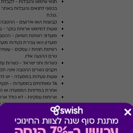
תנאי שימוש והגבלות
-
לקבלת פ
.ט.ל.ח
קבוצות ו/או אירועים
-
ההטבה א
שעות למימוש ארוחת בוקר
-
ב
מועדוני רשתות השיווק
-
ההטבה
מועדון ו/או צבירת נקודות מועדו
רשימת חנויות / עסקים
-
עשויה
טרם ההגעה אליו.
כשרות וחגי ישראל
-
כשרות על 
ויקבים כשרים ההטבה אינה תקפ
שעות פעילות במסעדה
-
יש לה
TA ומשלוחים במסעדות
-
אחרת במדיניות המסעדה או הי
ארוחות עסקיות
-
לא כולל ארו
צוין אחרת במדיניות המסעדה א
תשלום תשר
-
לא ניתן לשלם 
מבצעים במסעדות/יקבים
-
כוללת 10% הנחה לתושבי אילת
* מבוהר כי רשימת הספקים ה