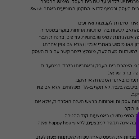
רטים יש ללחוץ על שם בית העסק. מימוש ההטבה
בכפוף לתנאים והגבלות באתר בית העסק ובכפוף לתנאי התקנון המופיעים באתר Swish
ינה מיועדת לקבוצות ואירועים
התאם לשעות בהן מוגשות ארוחות בוקר במסעדה
 אינה ניתנת למימוש בחנויות עודפים, בהנחות חבר
ן ו/או מימוש באתרי אונליין (אלא אם צויין אחרת)
 להשתנות מעת לעת, מומלץ ליצור קשר עם בית העסק
פי הצהרת בית העסק ובאחריותו בלבד. במסעדות
ה בחגי ישראל.
תעדכן באתר המסעדה או היקב.
תקף בישיבה בלבד. לא תקף ב-TA ומשלוחים, אלא אם צוין
קב.
חות עסקיות וארוחות בראש השנה האזרחית, אלא אם
ו היקב.
את הטיפ (תשר) באמצעות קוד ההטבה.
ההטבה אינה תקפה למבצעים, ללא happy hours ואינה
מכבדות את הגיפט קארד עשויה להשתנות מעת לעת.