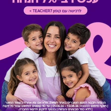
* במקרה של ירידת ספק מגיפט
כרטיס חלופי ממגוון כרטיסי הח
ששולם בפועל לחברה (במקרה כז
הגיפט בפועל).
קיבלת מתנה כזו?
בירור יתרה בכרטיס