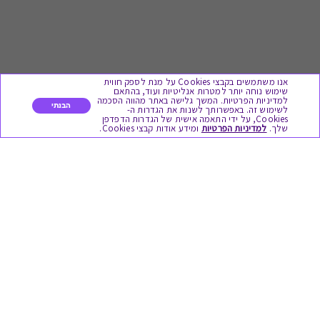
אנו משתמשים בקבצי Cookies על מנת לספק חווית
שימוש נוחה יותר למטרות אנליטיות ועוד, בהתאם
למדיניות הפרטיות. המשך גלישה באתר מהווה הסכמה
הבנתי
לשימוש זה. באפשרותך לשנות את הגדרות ה-
Cookies, על ידי התאמה אישית של הגדרות הדפדפן
לתת מתנה
שלך.
למדיניות הפרטיות
ומידע אודות קבצי Cookies.
כל המתנות
מתנות ללידה
מתנה למורה ולגננת לסוף שנה
מסעדות ובתי קפה
ארוחות בוקר
יקבים ומבשלות
צימרים ובתי מלון