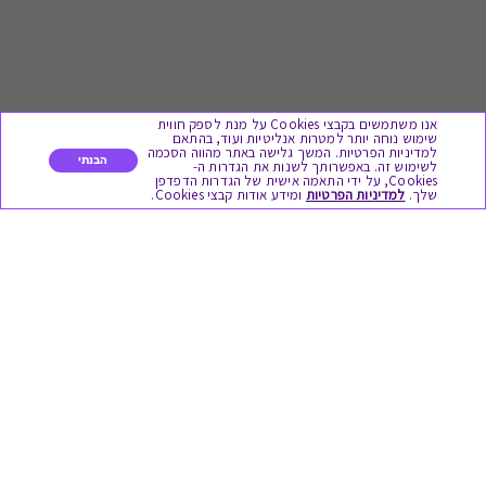
אנו משתמשים בקבצי Cookies על מנת לספק חווית
שימוש נוחה יותר למטרות אנליטיות ועוד, בהתאם
למדיניות הפרטיות. המשך גלישה באתר מהווה הסכמה
הבנתי
לשימוש זה. באפשרותך לשנות את הגדרות ה-
Cookies, על ידי התאמה אישית של הגדרות הדפדפן
לתת מתנה
שלך.
למדיניות הפרטיות
ומידע אודות קבצי Cookies.
כל המתנות
מתנות ללידה
מתנה למורה ולגננת לסוף שנה
מסעדות ובתי קפה
ארוחות בוקר
יקבים ומבשלות
צימרים ובתי מלון