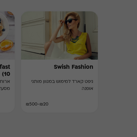
Swish Fashion
10)
גיפט קארד למימוש במגוון מותגי
ארוחת
אופנה
מסעד
₪20-₪500