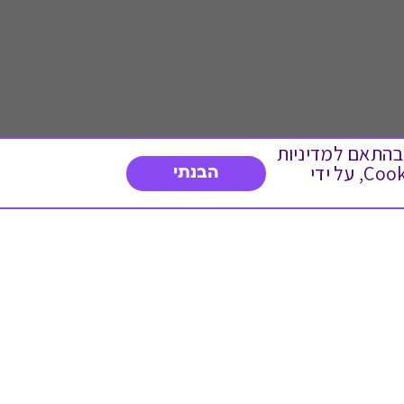
 ועוד, בהתאם למדיניות
הפרטיות. המשך גלישה באתר מהווה הסכמה לשימוש זה. באפשרותך לשנות את הגדרות ה- Cookies, על ידי
הבנתי
דברו איתנו
03-3737392
א'-ה' 9:00-17:00
פנייה לשירות לקוחות
תו תקן בינלאומי המעיד
על רמת האמינות,