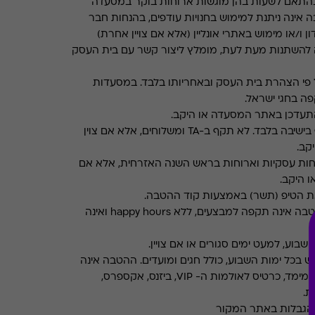
התאם לשעות בהן מוגשות ארוחות בוקר במסעדה
 אינה ניתנת למימוש בחנויות עודפים, בהנחות חבר
ן ו/או מימוש באתרי אונליין (אלא אם צויין אחרת)
 להשתנות מעת לעת, מומלץ ליצור קשר עם בית העסק
פי הצהרת בית העסק ובאחריותו בלבד. במסעדות
ה בחגי ישראל.
תעדכן באתר המסעדה או היקב.
תקף בישיבה בלבד. לא תקף ב-TA ומשלוחים, אלא אם צוין
קב.
חות עסקיות וארוחות בראש השנה האזרחית, אלא אם
ו היקב.
את הטיפ (תשר) באמצעות קוד ההטבה.
ההטבה אינה תקפה למבצעים, ללא happy hours ואינה
שבוע, למעט ימים סגורים או אם צויין.
ש בכל ימות השבוע, כולל חגים ומועדים. ההטבה אינה
אינה תקפה בהזמנת סרטי תלת מימד, כרטיס לאולמות ה- VIP, ביזנס, אקספרס,
ת.
והגבלות באתר המקור