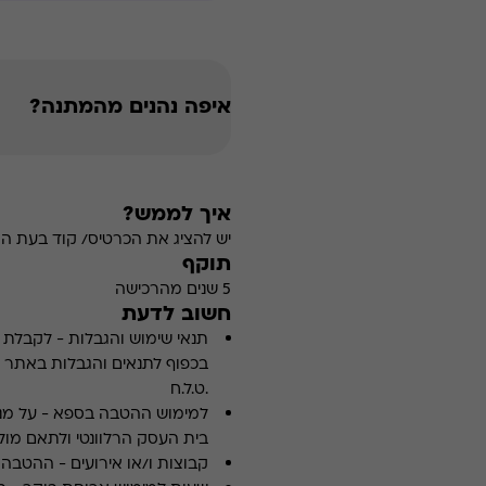
איפה נהנים מהמתנה?
איך לממש?
יש להציג את הכרטיס/ קוד בעת ה
תוקף
5 שנים מהרכישה
חשוב לדעת
תנאי שימוש והגבלות
-
לקבלת פ
.ט.ל.ח
למימוש ההטבה בספא
-
על מנ
בית העסק הרלוונטי ולתאם מולו
קבוצות ו/או אירועים
-
ההטבה א