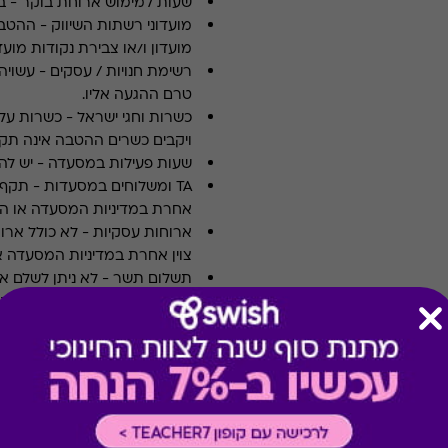
שעות למימוש ארוחת בוקר
-
ב
מועדוני רשתות השיווק
-
ההטבה
מועדון ו/או צבירת נקודות מועדו
רשימת חנויות / עסקים
-
עשויה
טרם ההגעה אליו.
כשרות וחגי ישראל
-
כשרות על 
ויקבים כשרים ההטבה אינה תקפ
שעות פעילות במסעדה
-
יש לה
TA ומשלוחים במסעדות
-
אחרת במדיניות המסעדה או הי
ארוחות עסקיות
-
לא כולל ארו
צוין אחרת במדיניות המסעדה א
תשלום תשר
-
לא ניתן לשלם 
מבצעים במסעדות/יקבים
-
כוללת 10% הנחה לתושבי אילת
תרבות
-
ניתן לממש בכל ימות ה
אופן מימוש בקולנוע
-
ניתן לממ
מופעים, הצגות והקרנות מיוחדו
מימוש ההטבה בכפוף לתנאים 