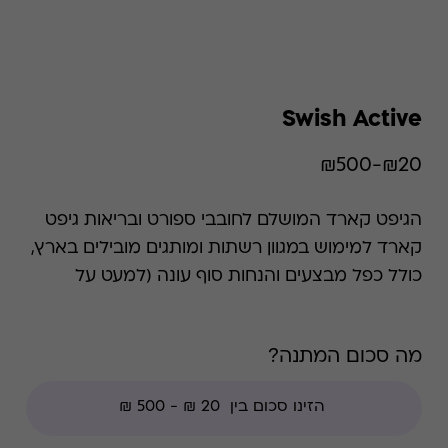
Swish Active
₪20-₪500
הגיפט קארד המושלם לחובבי ספורט ובריאות גיפט
קארד למימוש במגוון רשתות ומותגים מובילים בארץ,
כולל כפל מבצעים והנחות סוף עונה (למעט על
הנחות חברי מועדון ועל צבירת נקודות מועדון).
השימוש בגיפט קארד הוא רב פעמי עד סיום היתרה.
מה סכום המתנה?
הכרטיס כולל כפל מבצעים והנחות למעט: חנויות
עודפים, הנחת מועדון, מגבלות הרשת וצבירת נקודות
של בית העסק.