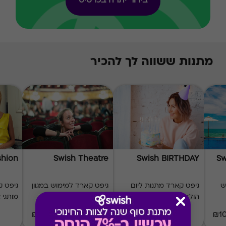
בירור יתרה בכרטיס
מתנות ששווה לך להכיר
shion
Swish Theatre
Swish BIRTHDAY
Sw
ש
גיפט קארד מתנות ליום
גיפט קארד למימוש במגוון
גיפט ק
הולדת
תיאטראות
מותגי 
₪50-₪500
₪50-₪500