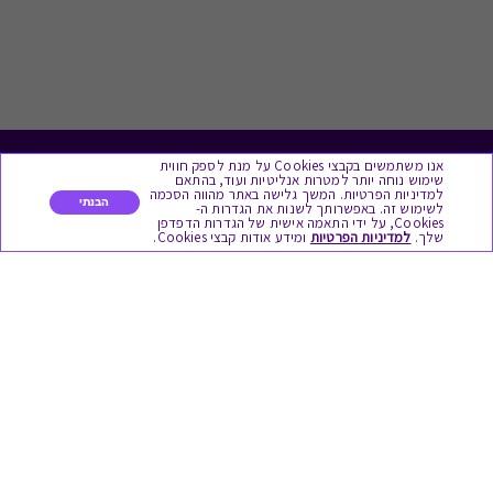
אנו משתמשים בקבצי Cookies על מנת לספק חווית
לתת מתנה
שימוש נוחה יותר למטרות אנליטיות ועוד, בהתאם
למדיניות הפרטיות. המשך גלישה באתר מהווה הסכמה
הבנתי
לשימוש זה. באפשרותך לשנות את הגדרות ה-
כל המתנות
Cookies, על ידי התאמה אישית של הגדרות הדפדפן
שלך.
למדיניות הפרטיות
ומידע אודות קבצי Cookies.
מתנות ללידה
מתנה למורה ולגננת לסוף שנה
מסעדות ובתי קפה
ארוחות בוקר
יקבים ומבשלות
צימרים ובתי מלון