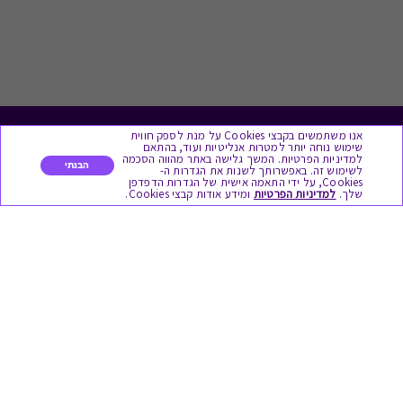
אנו משתמשים בקבצי Cookies על מנת לספק חווית
לתת מתנה
שימוש נוחה יותר למטרות אנליטיות ועוד, בהתאם
למדיניות הפרטיות. המשך גלישה באתר מהווה הסכמה
הבנתי
לשימוש זה. באפשרותך לשנות את הגדרות ה-
כל המתנות
Cookies, על ידי התאמה אישית של הגדרות הדפדפן
שלך.
למדיניות הפרטיות
ומידע אודות קבצי Cookies.
מתנות ללידה
מתנה למורה ולגננת לסוף שנה
מסעדות ובתי קפה
ארוחות בוקר
יקבים ומבשלות
צימרים ובתי מלון