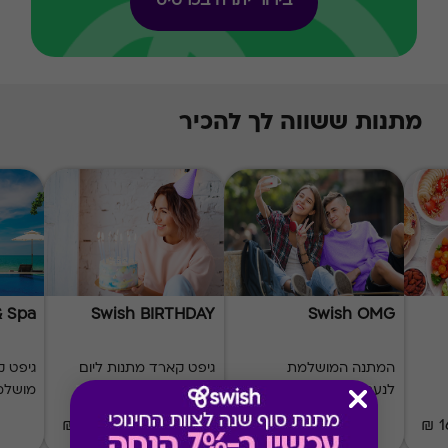
בירור יתרה בכרטיס
מתנות ששווה לך להכיר
& Spa
Swish BIRTHDAY
Swish OMG
המתנה המושלמת
גיפט קארד מתנות ליום
גיפט ק
לנערות ולנערים
הולדת
מושלמ
₪50-₪500
₪50-₪500
1