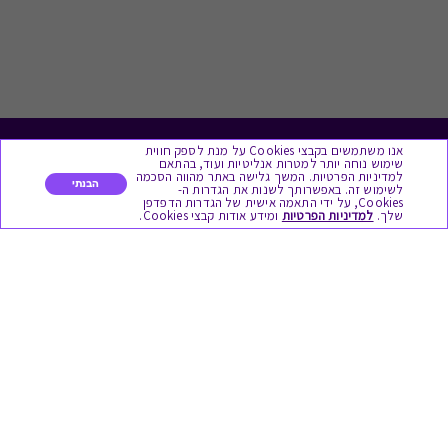
אנו משתמשים בקבצי Cookies על מנת לספק חווית
לתת מתנה
שימוש נוחה יותר למטרות אנליטיות ועוד, בהתאם
למדיניות הפרטיות. המשך גלישה באתר מהווה הסכמה
הבנתי
לשימוש זה. באפשרותך לשנות את הגדרות ה-
כל המתנות
Cookies, על ידי התאמה אישית של הגדרות הדפדפן
שלך.
למדיניות הפרטיות
ומידע אודות קבצי Cookies.
מתנות ללידה
מתנה למורה ולגננת לסוף שנה
מסעדות ובתי קפה
ארוחות בוקר
יקבים ומבשלות
צימרים ובתי מלון