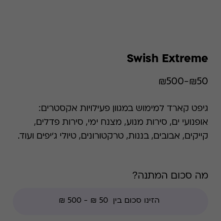
Swish Extreme
₪50-₪500
גיפט קארד למימוש במגוון פעילויות אקסטרים:
אופנועי ים, סירות מנוע, מצנח ימי, סירות פדלים,
קייקים, אבובים, בננות, טרקטורונים, טיולי ג'יפים ועוד.
השימוש בגיפט קארד הוא רב פעמי עד סיום היתרה.
ההטבה איננה כוללת מימוש בחנויות עודפים, מימוש
מה סכום המתנה?
הנחות חבר מועדון ו/או צבירת נקודות מועדון ו/או
מימוש באתרי אונליין (אלא אם צויין אחרת)