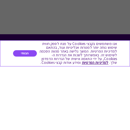
אנו משתמשים בקבצי Cookies על מנת לספק חווית
לתת מתנה
שימוש נוחה יותר למטרות אנליטיות ועוד, בהתאם
למדיניות הפרטיות. המשך גלישה באתר מהווה הסכמה
הבנתי
לשימוש זה. באפשרותך לשנות את הגדרות ה-
כל המתנות
Cookies, על ידי התאמה אישית של הגדרות הדפדפן
שלך.
למדיניות הפרטיות
ומידע אודות קבצי Cookies.
מתנות ללידה
מתנה למורה ולגננת לסוף שנה
מסעדות ובתי קפה
ארוחות בוקר
יקבים ומבשלות
צימרים ובתי מלון