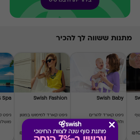
בירור יתרה בכרטיס
מתנות ששווה לך להכיר
& Spa
Swish Fashion
Swish Baby
Sw
שף
גיפט קארד להורים
גיפט קארד למימוש במגוון
גיפט ק
ולתינוק
מותגי אופנה
מושלמ
₪20-₪500
₪20-₪1000