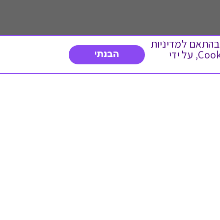
 ועוד, בהתאם למדיניות
הפרטיות. המשך גלישה באתר מהווה הסכמה לשימוש זה. באפשרותך לשנות את הגדרות ה- Cookies, על ידי
הבנתי
דברו איתנו
03-3737392
א'-ה' 9:00-17:00
פנייה לשירות לקוחות
תו תקן בינלאומי המעיד
על רמת האמינות,
המקצועיות ואיכות
השירות.