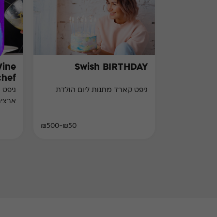
Wine
Swish BIRTHDAY
chef)
גיפט קארד מתנות ליום הולדת
גיפט 
ארצי
₪50-₪500