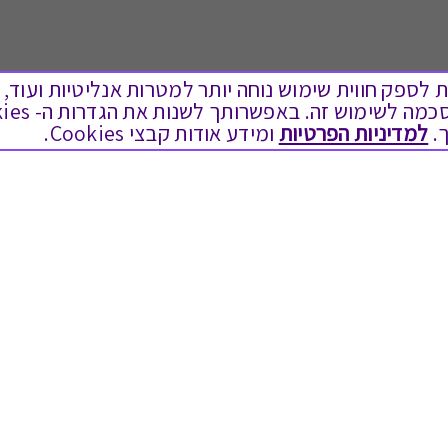
ים בקבצי Cookies על מנת לספק חווית שימוש נוחה יותר למטרות אנליטיות
.
למדיניות הפרטיות
ומידע אודות קבצי Cookies.
לתת מתנה
טוב לדעת
כל המתנות
בירור יתרה בגיפט קארד
מתנות ללידה
שאלות נפוצות
מתנה למורה ולגננת לסוף שנה
Swish בתקשורת
מסעדות ובתי קפה
שחזור קוד דיגיטלי
ארוחות בוקר
כניסה לעסקים
יקבים ומבשלות
תקנון האתר ותנאי שימוש
צימרים ובתי מלון
תקנון גיפט קארד
בילוי בספא
מדיניות פרטיות
מופעים והצגות
הקוד האתי