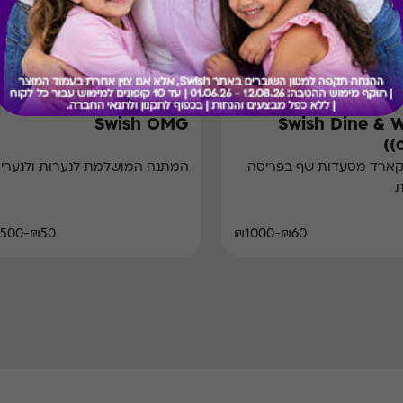
Swish OMG
Swish Dine & 
(
קארד מסעדות שף בפריסה
המתנה המושלמת לנערות ולנערים
ת
₪50-₪500
₪60-₪1000