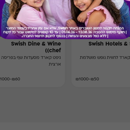
Swish Dine & Wine
Swish Hotels &
(chef)
קארד לחווית נופש מושלמת
גיפט קארד מסעדות שף בפריסה
ארצית
₪60-₪1000
₪50-₪1000