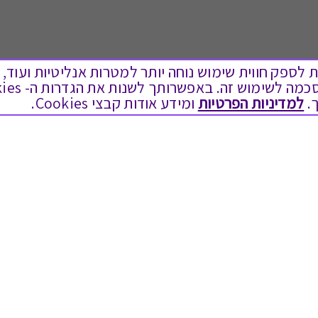
ים בקבצי Cookies על מנת לספק חווית שימוש נוחה יותר למטרות אנליטיות
.
למדיניות הפרטיות
ומידע אודות קבצי Cookies.
לתת מתנה
טוב לדעת
כל המתנות
בירור יתרה בגיפט קארד
מתנות ללידה
שאלות נפוצות
מתנה למורה ולגננת לסוף שנה
Swish בתקשורת
מסעדות ובתי קפה
שחזור קוד דיגיטלי
ארוחות בוקר
כניסה לעסקים
יקבים ומבשלות
תקנון האתר ותנאי שימוש
צימרים ובתי מלון
תקנון גיפט קארד
בילוי בספא
מדיניות פרטיות
מופעים והצגות
הקוד האתי