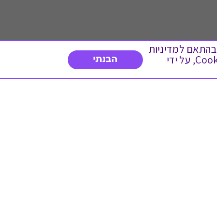
 ועוד, בהתאם למדיניות
הפרטיות. המשך גלישה באתר מהווה הסכמה לשימוש זה. באפשרותך לשנות את הגדרות ה- Cookies, על ידי
הבנתי
דברו איתנו
03-3737392
א'-ה' 9:00-17:00
פנייה לשירות לקוחות
תו תקן בינלאומי המעיד
על רמת האמינות,
המקצועיות ואיכות
השירות.