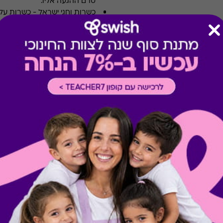
טרם ההגעה אליו.
כשרות וחגי ישראל
-
כשרות על 
ויקבים כשרים ההטבה אינה תקפ
שעות פעילות במסעדה
-
יש לה
TA ומשלוחים במסעדות
-
אחרת במדיניות המסעדה או הי
ארוחות עסקיות
-
לא כולל ארו
צוין אחרת במדיניות המסעדה א
תשלום תשר
-
לא ניתן לשלם 
מבצעים במסעדות/יקבים
-
כוללת 10% הנחה לתושבי אילת
מתנות ששווה לך להכיר