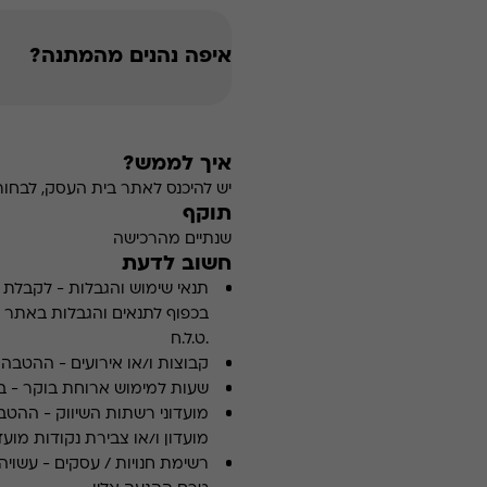
איפה נהנים מהמתנה?
איך לממש?
יש להיכנס לאתר בית העסק, לבחור 
תוקף
שנתיים מהרכישה
חשוב לדעת
תנאי שימוש והגבלות
-
לקבלת פ
.ט.ל.ח
קבוצות ו/או אירועים
-
ההטבה א
שעות למימוש ארוחת בוקר
-
ב
מועדוני רשתות השיווק
-
ההטבה
מועדון ו/או צבירת נקודות מועדו
רשימת חנויות / עסקים
-
עשויה