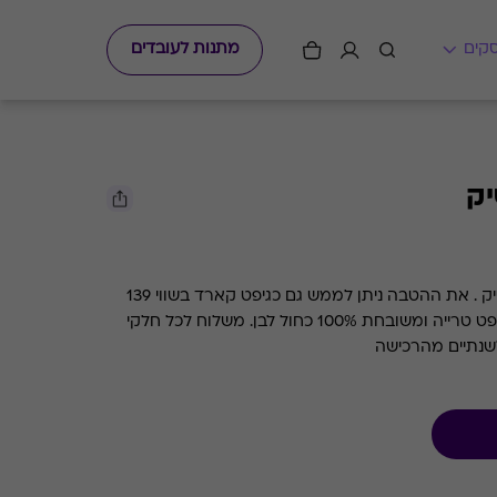
מתנות לעובדים
ביר בזאר- מארז של 12 בירות בוטיק . את ההטבה ניתן לממש גם כגיפט קארד בשווי 139
ש''ח. בירבזאר מבשלים בירת קראפט טרייה ומשובחת 100% כחול לבן. משלוח לכל חלקי