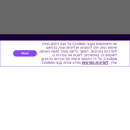
אנו משתמשים בקבצי Cookies על מנת לספק חווית
לתת מתנה
שימוש נוחה יותר למטרות אנליטיות ועוד, בהתאם
למדיניות הפרטיות. המשך גלישה באתר מהווה הסכמה
הבנתי
לשימוש זה. באפשרותך לשנות את הגדרות ה-
כל המתנות
Cookies, על ידי התאמה אישית של הגדרות הדפדפן
שלך.
למדיניות הפרטיות
ומידע אודות קבצי Cookies.
מתנות ללידה
מתנה למורה ולגננת לסוף שנה
מסעדות ובתי קפה
ארוחות בוקר
יקבים ומבשלות
צימרים ובתי מלון