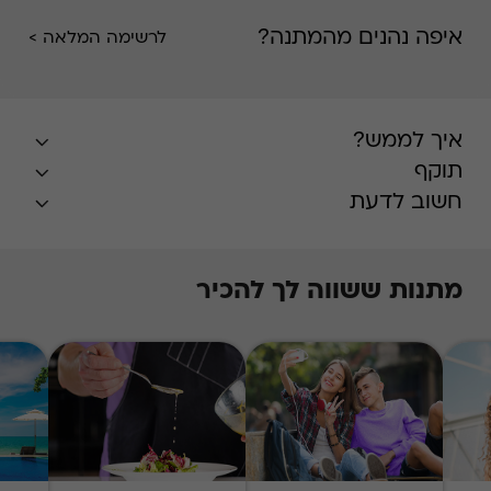
איפה נהנים מהמתנה?
לרשימה המלאה >
איך לממש?
תוקף
חשוב לדעת
מתנות ששווה לך להכיר
* בעונת השיא, חודשים יולי-אוגוסט, הזמנת
האירוח על בסיס מקום פנוי במרבית המלונות,
ותידרש תוספת תשלום על פי
המפורט
באתר
.
התשלום עבור התוספת
Swish