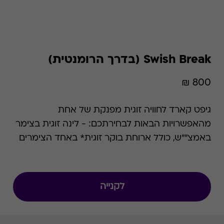
Swish Break (בדרך הרומנטית)
800 ₪
גיפט קארד לחוויה זוגית מפנקת של אחת
מהאפשרויות הבאות לבחירתכם: - לינה זוגית בצימר
באמצ""ש, כולל ארוחת בוקר זוגית* באחד הצימרים
הקסומים מתוך הרשימה. - פינוק וטיפול זוגי באחד
מאתרי הספא בפריסה ארצית רחבה מתוך הרשימה
המפורטת. - פעילות זוגית באחת מהאטרקציות
לקנייה
המובילות מתוך הרשימה המפורטת. לתשומת לבך כי
שם המוצר השתנה מבדרך הרומנטית ל- Swish
Break. המידע שבעמוד Swish Break תקף גם לגבי