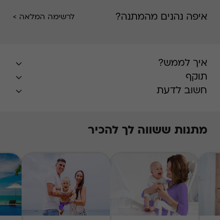
בדרך הרומנטית, לרבות כל התנאים ו/או המצגים ו/או
איפה נהנים מהמתנה?
לרשימה המלאה >
רשימת הרשתות וכו'. * לתשומת לבך כי חלק
מהצימרים לא מגישים ארוחת בוקר
איך לממש?
תוקף
חשוב לדעת
מתנות ששווה לך להכיר
* בעונת השיא, חודשים יולי-אוגוסט, הזמנת
האירוח על בסיס מקום פנוי במרבית המלונות,
ותידרש תוספת תשלום על פי
המפורט
באתר
.
התשלום עבור התוספת
Swish