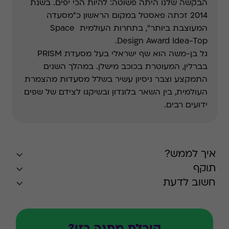
הבקשה שלנו היתה פשוטה: להיות הכי יפים. בשנת
2014 זכתה פאסטל במקום הראשון כ״מסעדה
המעוצבת ביותר״, בתחרות העולמית Space
Design Award Idea-Top.
גל בן-משה הוא שף ישראלי בעל מסעדת PRISM
בברלין, המעוטרת בכוכב מישלן. במהלך השנים
התמקצע וצבר ניסיון עשיר בשלל מסעדות מהצמרת
העולמית, בין השאר בלונדון ובשיקגו לצידם של שפים
ידועים רבים.
איך לממש?
תוקף
חשוב לדעת