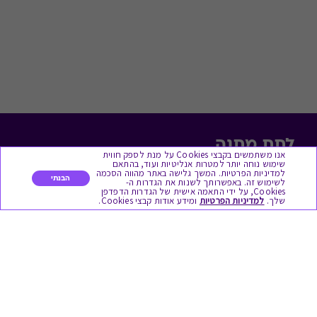
לתת מתנה
אנו משתמשים בקבצי Cookies על מנת לספק חווית
שימוש נוחה יותר למטרות אנליטיות ועוד, בהתאם
כל המתנות
למדיניות הפרטיות. המשך גלישה באתר מהווה הסכמה
הבנתי
לשימוש זה. באפשרותך לשנות את הגדרות ה-
Cookies, על ידי התאמה אישית של הגדרות הדפדפן
מתנות ללידה
שלך.
למדיניות הפרטיות
ומידע אודות קבצי Cookies.
מתנה למורה ולגננת לסוף שנה
מסעדות ובתי קפה
ארוחות בוקר
יקבים ומבשלות