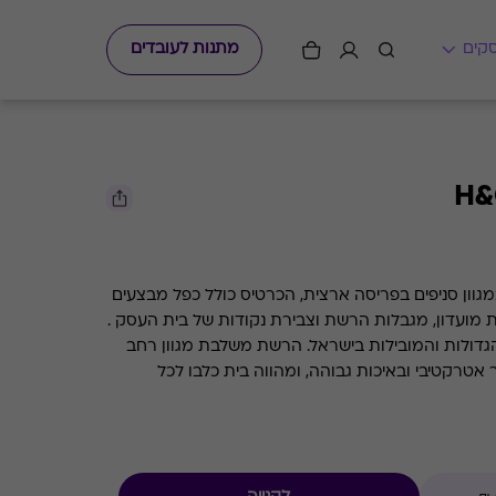
מתנות לעובדים
ט קארד למימוש ברשת H&O במגוון סניפים בפריסה ארצית, הכרטיס כולל כפל מבצעים
ת מועדון, מגבלות הרשת וצבירת נקודות של בית העסק .
הגדולות והמובילות בישראל. הרשת משלבת מגוון רחב
רקטיבי ובאיכות גבוהה, ומהווה בית כלבו לכל
מגוון מחלקות לנשים, גברים, ילדים, תינוקות, ספורט,
טקסטיל בית ובישום.