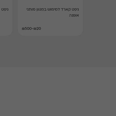
גיפט קארד למימוש במגוון מותגי
גיפט 
אופנה
₪20-₪500