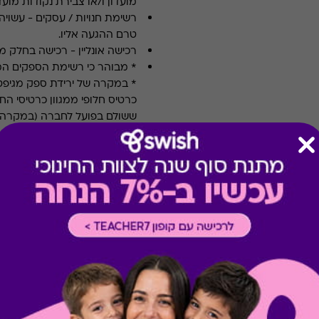
מועדון ו/או צבירת נקודות מועדו
רשימת חנויות / עסקים
-
עשויה
טרם ההגעה אליו.
רכישה אונליין
-
רכישה בחלק מאת
* מבוהר כי רשימת הספקים ה
* במקרה של ירידת ספק מגיפט
כרטיס חלופי ממגוון כרטיסי הח
ששולם בפועל לחברה (במקרה כז
הגיפט בפועל).
קיבלת מתנה כזו?