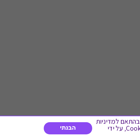
 ועוד, בהתאם למדיניות
הפרטיות. המשך גלישה באתר מהווה הסכמה לשימוש זה. באפשרותך לשנות את הגדרות ה- Cookies, על ידי
הבנתי
דברו איתנו