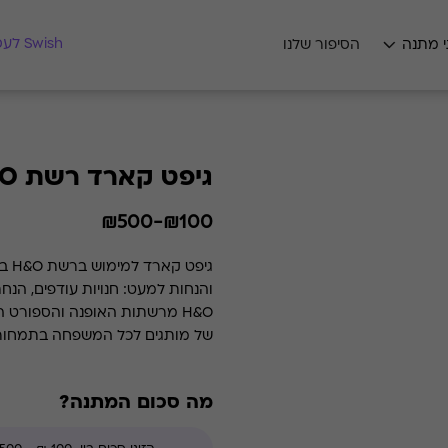
מצאו לי מתנה
Swish לעסקים
י מתנה
הסיפור שלנו
גיפט קארד רשת H&O
₪100-₪500
גיפ
והנחות למעט: חנויות עודפים, הנח
H&O מרשתות האופנה והספורט 
של מותגים לכל המשפחה בתמחור אט
המשפחה עם מגוון רחב של מותגים ב
הלבשה תחתונה, אאוטדור, חיילים, 
מה סכום המתנה?