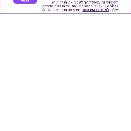
הבנתי
כל המתנות
לשימוש זה. באפשרותך לשנות את הגדרות ה-
Cookies, על ידי התאמה אישית של הגדרות הדפדפן
שלך.
למדיניות הפרטיות
ומידע אודות קבצי Cookies.
מתנות ללידה
מתנה למורה ולגננת לסוף שנה
מסעדות ובתי קפה
ארוחות בוקר
יקבים ומבשלות
צימרים ובתי מלון
בילוי בספא
מופעים והצגות
אופנה ולייף סטייל
מתנות לראש השנה
גיפט קארד