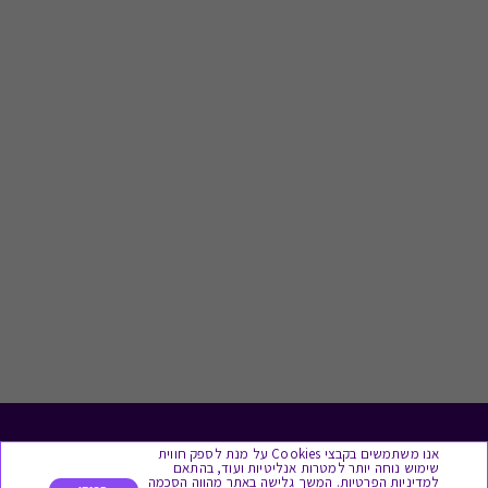
לתת מתנה
אנו משתמשים בקבצי Cookies על מנת לספק חווית
שימוש נוחה יותר למטרות אנליטיות ועוד, בהתאם
למדיניות הפרטיות. המשך גלישה באתר מהווה הסכמה