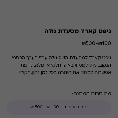
גיפט קארד מסעדת נולה
₪100-₪500
גיפט קארד למסעדת השף נולה עפ"י הערך הכספי
הנקוב. ניתן לממש באופן חלקי או מלא. קיימת
אפשרות לבדוק את היתרה בכל זמן נתון. *קודי
הנחה אינם תקפים בגיפט קארד זה, למעט קודי
מועדוני לקוחות ומבצעי החודש ללקוחות.
מה סכום המתנה?