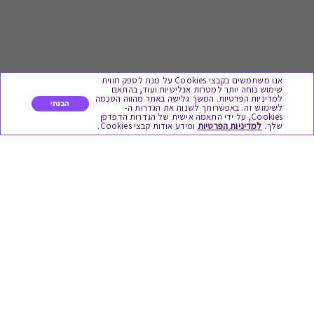
אנו משתמשים בקבצי Cookies על מנת לספק חווית
שימוש נוחה יותר למטרות אנליטיות ועוד, בהתאם
למדיניות הפרטיות. המשך גלישה באתר מהווה הסכמה
הבנתי
לשימוש זה. באפשרותך לשנות את הגדרות ה-
Cookies, על ידי התאמה אישית של הגדרות הדפדפן
לתת מתנה
שלך.
למדיניות הפרטיות
ומידע אודות קבצי Cookies.
כל המתנות
מתנות ללידה
מתנה למורה ולגננת לסוף שנה
מסעדות ובתי קפה
ארוחות בוקר
יקבים ומבשלות
צימרים ובתי מלון