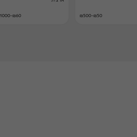
ארצית
₪60-₪1000
₪50-₪500