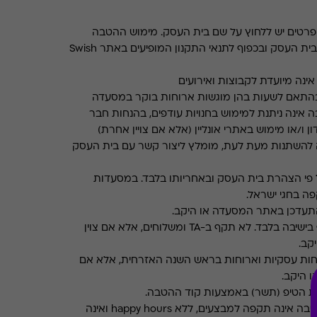
רטים יש ללחוץ על שם בית העסק. מימוש ההטבה
בכפוף לתנאים והגבלות באתר בית העסק ובכפוף לתנאי התקנון המופיעים באתר Swish
ינה מיועדת לקבוצות ואירועים
התאם לשעות בהן מוגשות ארוחות בוקר במסעדה
 אינה ניתנת למימוש בחנויות עודפים, בהנחות חבר
ן ו/או מימוש באתרי אונליין (אלא אם צויין אחרת)
 להשתנות מעת לעת, מומלץ ליצור קשר עם בית העסק
פי הצהרת בית העסק ובאחריותו בלבד. במסעדות
ה בחגי ישראל.
תעדכן באתר המסעדה או היקב.
תקף בישיבה בלבד. לא תקף ב-TA ומשלוחים, אלא אם צוין
קב.
חות עסקיות וארוחות בראש השנה האזרחית, אלא אם
ו היקב.
את הטיפ (תשר) באמצעות קוד ההטבה.
ההטבה אינה תקפה למבצעים, ללא happy hours ואינה