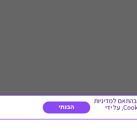
 ועוד, בהתאם למדיניות
הפרטיות. המשך גלישה באתר מהווה הסכמה לשימוש זה. באפשרותך לשנות את הגדרות ה- Cookies, על ידי
הבנתי
דברו איתנו
03-3737392
א'-ה' 9:00-17:00