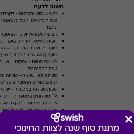
5 שנים מהרכישה
חשוב לדעת
תנאי שימוש והגבלות
-
לקבלת פ
.ט.ל.ח
קבוצות ו/או אירועים
-
ההטבה א
שעות למימוש ארוחת בוקר
-
ב
מועדוני רשתות השיווק
-
ההטבה
מועדון ו/או צבירת נקודות מועדו
רשימת חנויות / עסקים
-
עשויה
טרם ההגעה אליו.
כשרות וחגי ישראל
-
כשרות על 
ויקבים כשרים ההטבה אינה תקפ
שעות פעילות במסעדה
-
יש לה
TA ומשלוחים במסעדות
-
אחרת במדיניות המסעדה או הי
ארוחות עסקיות
-
לא כולל ארו
צוין אחרת במדיניות המסעדה א
תשלום תשר
-
לא ניתן לשלם 
מבצעים במסעדות/יקבים
-