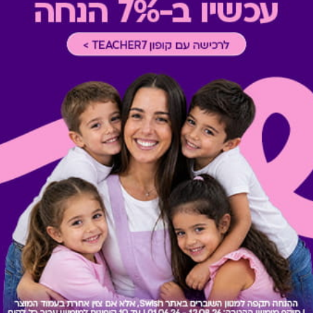
כוללת 10% הנחה לתושבי אילת
* מבוהר כי רשימת הספקים ה
* במקרה של ירידת ספק מגיפט
כרטיס חלופי ממגוון כרטיסי הח
ששולם בפועל לחברה (במקרה כז
הגיפט בפועל).
קיבלת מתנה כזו?
בירור יתרה בכרטיס