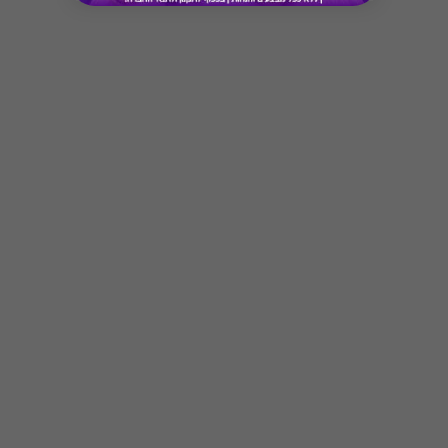
* מבוהר כי רשימת הספקים המכבדות את הגיפט
קארד עשויה להשתנות מעת לעת.
* במקרה של ירידת ספק מגיפט עם ספק יחיד,
באפשרות הלקוח לפנות לחברה ולבקש כרטיס חלופי
ממגוון כרטיסי החברה או לבקש החזר כספי בגין
Button
רכישת הגיפט עפ"י הסכום ששולם בפועל לחברה
(במקרה כזה הזיכוי יינתן אך ורק לרוכש הגיפט, ללא
קשר למחזיק הגיפט בפועל).