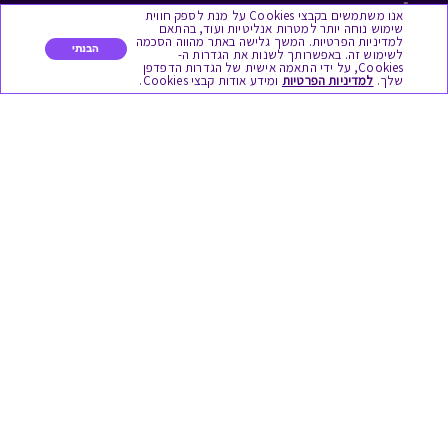
לתת מתנה
אנו משתמשים בקבצי Cookies על מנת לספק חווית
שימוש נוחה יותר למטרות אנליטיות ועוד, בהתאם
למדיניות הפרטיות. המשך גלישה באתר מהווה הסכמה
כל המתנות
הבנתי
לשימוש זה. באפשרותך לשנות את הגדרות ה-
Cookies, על ידי התאמה אישית של הגדרות הדפדפן
שלך.
למדיניות הפרטיות
ומידע אודות קבצי Cookies.
מתנות ללידה
מתנה למורה ולגננת לסוף שנה
מסעדות ובתי קפה
ארוחות בוקר
יקבים ומבשלות
צימרים ובתי מלון
בילוי בספא
מופעים והצגות
אופנה ולייף סטייל
מתנות לראש השנה
גיפט קארד