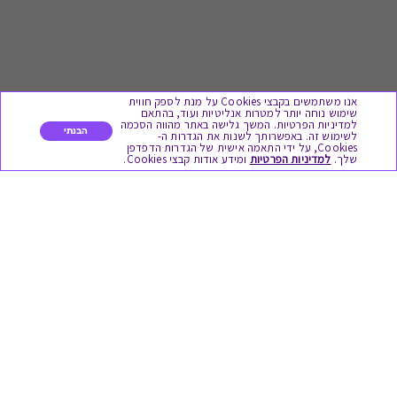
אנו משתמשים בקבצי Cookies על מנת לספק חווית
שימוש נוחה יותר למטרות אנליטיות ועוד, בהתאם
למדיניות הפרטיות. המשך גלישה באתר מהווה הסכמה
הבנתי
לשימוש זה. באפשרותך לשנות את הגדרות ה-
Cookies, על ידי התאמה אישית של הגדרות הדפדפן
לתת מתנה
שלך.
למדיניות הפרטיות
ומידע אודות קבצי Cookies.
כל המתנות
מתנות ללידה
מתנה למורה ולגננת לסוף שנה
מסעדות ובתי קפה
ארוחות בוקר
יקבים ומבשלות
צימרים ובתי מלון