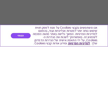
אנו משתמשים בקבצי Cookies על מנת לספק חווית
שימוש נוחה יותר למטרות אנליטיות ועוד, בהתאם
למדיניות הפרטיות. המשך גלישה באתר מהווה הסכמה
הבנתי
לשימוש זה. באפשרותך לשנות את הגדרות ה-
Cookies, על ידי התאמה אישית של הגדרות הדפדפן
לתת מתנה
שלך.
למדיניות הפרטיות
ומידע אודות קבצי Cookies.
כל המתנות
מתנות ללידה
מתנה למורה ולגננת לסוף שנה
מסעדות ובתי קפה
ארוחות בוקר
יקבים ומבשלות
צימרים ובתי מלון