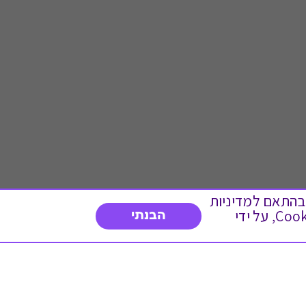
 ועוד, בהתאם למדיניות
הפרטיות. המשך גלישה באתר מהווה הסכמה לשימוש זה. באפשרותך לשנות את הגדרות ה- Cookies, על ידי
הבנתי
דברו איתנו
03-3737392