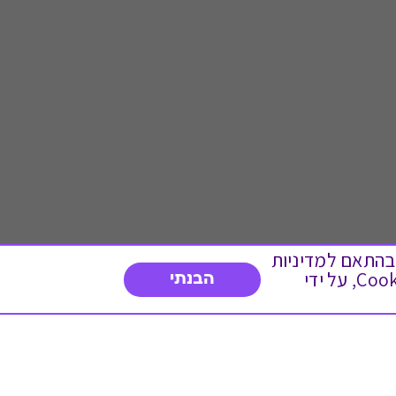
 ועוד, בהתאם למדיניות
הפרטיות. המשך גלישה באתר מהווה הסכמה לשימוש זה. באפשרותך לשנות את הגדרות ה- Cookies, על ידי
הבנתי
דברו איתנו
03-3737392