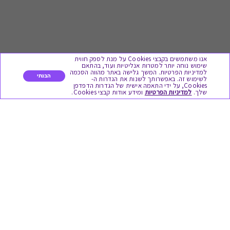
אנו משתמשים בקבצי Cookies על מנת לספק חווית
שימוש נוחה יותר למטרות אנליטיות ועוד, בהתאם
למדיניות הפרטיות. המשך גלישה באתר מהווה הסכמה
הבנתי
לשימוש זה. באפשרותך לשנות את הגדרות ה-
Cookies, על ידי התאמה אישית של הגדרות הדפדפן
לתת מתנה
שלך.
למדיניות הפרטיות
ומידע אודות קבצי Cookies.
כל המתנות
מתנות ללידה
מתנה למורה ולגננת לסוף שנה
מסעדות ובתי קפה
ארוחות בוקר
יקבים ומבשלות
צימרים ובתי מלון