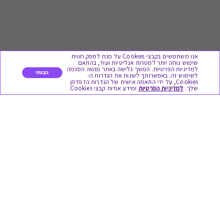
אנו משתמשים בקבצי Cookies על מנת לספק חווית
שימוש נוחה יותר למטרות אנליטיות ועוד, בהתאם
למדיניות הפרטיות. המשך גלישה באתר מהווה הסכמה
הבנתי
לשימוש זה. באפשרותך לשנות את הגדרות ה-
Cookies, על ידי התאמה אישית של הגדרות הדפדפן
לתת מתנה
שלך.
למדיניות הפרטיות
ומידע אודות קבצי Cookies.
כל המתנות
מתנות ללידה
מתנה למורה ולגננת לסוף שנה
מסעדות ובתי קפה
ארוחות בוקר
יקבים ומבשלות
צימרים ובתי מלון