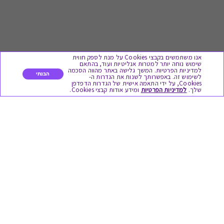
אנו משתמשים בקבצי Cookies על מנת לספק חווית
שימוש נוחה יותר למטרות אנליטיות ועוד, בהתאם
למדיניות הפרטיות. המשך גלישה באתר מהווה הסכמה
הבנתי
לשימוש זה. באפשרותך לשנות את הגדרות ה-
Cookies, על ידי התאמה אישית של הגדרות הדפדפן
לתת מתנה
שלך.
למדיניות הפרטיות
ומידע אודות קבצי Cookies.
כל המתנות
מתנות ללידה
מתנה למורה ולגננת לסוף שנה
מסעדות ובתי קפה
ארוחות בוקר
יקבים ומבשלות
צימרים ובתי מלון