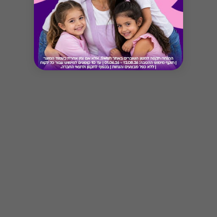
* ניתן לממש שובר אחד בעסקה
* הקוד מקנה מארז 24 בירות בוטיק לבחירה מהמגוון
הקיים כולל משלוח.
* את ההטבה ניתן לממש גם כשובר בשווי 269 ש''ח
*אופן המימוש: יש להיכנס לאתר בית העסק, לבחור
את המוצרים ולהזין את קוד הקופון בסל הקניות
* משלוח לכל חלקי הארץ בין 3-6 ימי עסקים
* ימי פעילות א׳-ה׳ בין 9:00-17:00
* בירורים בטלפון: 02-3761330 או במייל
Button
bbx@beerbazaar.co.il
* אזהרה: צריכה מופרזת של אלכוהול מסכנת חיים
ומזיקה לבריאות
* לא תינתן תמורה ו/או פיצוי במקרה של אי מימוש
השובר לאחר התוקף הנקוב עליו
* אין אפשרות להחזר כספי במקרה של אובדן או
גניבה