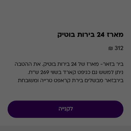
מארז 24 בירות בוטיק
312 ₪
ביר בזאר- מארז של 24 בירות בוטיק. את ההטבה
ניתן למשש גם כגיפט קארד בשווי 269 ש''ח.
בירבזאר מבשלים בירת קראפט טרייה ומשובחת
100% כחול לבן. משלוח לכל חלקי הארץ בין 3-6 ימי
עסקים. בתוקף לשנתיים מהרכישה
לקנייה