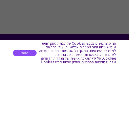
אנו משתמשים בקבצי Cookies על מנת לספק חווית
לתת מתנה
שימוש נוחה יותר למטרות אנליטיות ועוד, בהתאם
למדיניות הפרטיות. המשך גלישה באתר מהווה הסכמה
הבנתי
לשימוש זה. באפשרותך לשנות את הגדרות ה-
כל המתנות
Cookies, על ידי התאמה אישית של הגדרות הדפדפן
שלך.
למדיניות הפרטיות
ומידע אודות קבצי Cookies.
מתנות ללידה
מתנה למורה ולגננת לסוף שנה
מסעדות ובתי קפה
ארוחות בוקר
יקבים ומבשלות
צימרים ובתי מלון