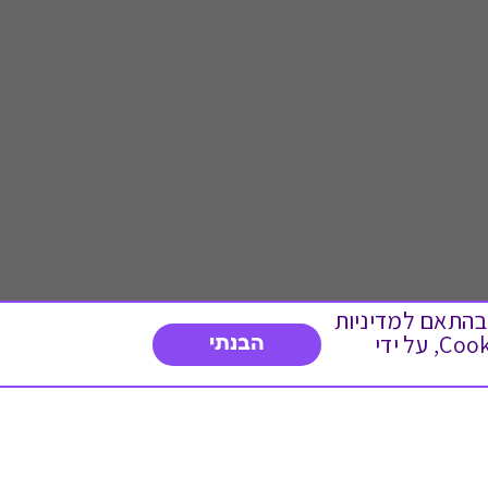
 ועוד, בהתאם למדיניות
הפרטיות. המשך גלישה באתר מהווה הסכמה לשימוש זה. באפשרותך לשנות את הגדרות ה- Cookies, על ידי
הבנתי
דברו איתנו
03-3737392