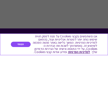
אנו משתמשים בקבצי Cookies על מנת לספק חווית
לתת מתנה
שימוש נוחה יותר למטרות אנליטיות ועוד, בהתאם
למדיניות הפרטיות. המשך גלישה באתר מהווה הסכמה
הבנתי
לשימוש זה. באפשרותך לשנות את הגדרות ה-
כל המתנות
Cookies, על ידי התאמה אישית של הגדרות הדפדפן
שלך.
למדיניות הפרטיות
ומידע אודות קבצי Cookies.
מתנות ללידה
מתנה למורה ולגננת לסוף שנה
מסעדות ובתי קפה
ארוחות בוקר
יקבים ומבשלות
צימרים ובתי מלון