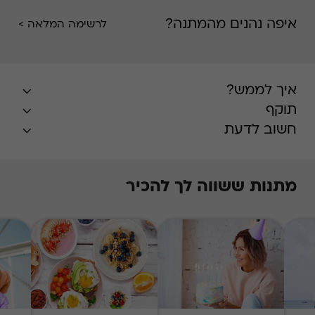
איפה נהנים מהמתנה?
לרשימה המלאה >
איך לממש?
תוקף
חשוב לדעת
מתנות ששווה לך להכיר
* בעונת השיא, חודשים יולי-אוגוסט, הזמנת
האירוח על בסיס מקום פנוי במרבית המלונות,
ותידרש תוספת תשלום על פי
המפורט
באתר
.
התשלום עבור התוספת
Swish