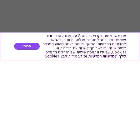
אנו משתמשים בקבצי Cookies על מנת לספק חווית
שימוש נוחה יותר למטרות אנליטיות ועוד, בהתאם
למדיניות הפרטיות. המשך גלישה באתר מהווה הסכמה
הבנתי
לשימוש זה. באפשרותך לשנות את הגדרות ה-
Cookies, על ידי התאמה אישית של הגדרות הדפדפן
לתת מתנה
שלך.
למדיניות הפרטיות
ומידע אודות קבצי Cookies.
כל המתנות
מתנות ללידה
מתנה למורה ולגננת לסוף שנה
מסעדות ובתי קפה
ארוחות בוקר
יקבים ומבשלות
צימרים ובתי מלון